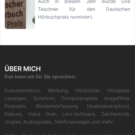
Auch in diesem Jahr wurde Uve
Teschner für den Deutschen
Hörbuchpreis nominiert.
ÜBER MICH
Das kann ich für Sie sprechen:
Dokumentation, Werbung, Hörbücher, Hörspiele,
Lesungen, Synchron, Computerspiele, Imagefilme,
Podcasts, Blindenhörfassung (Audiodeskription),
Feature, Voice Over, Lern-Software, Zeichentrick,
Jingles, Audioguides, Telefonansagen und mehr.