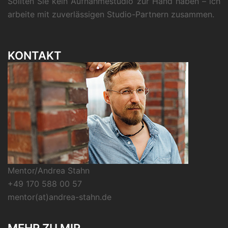
Sollten Sie kein Aufnahmestudio zur Hand haben – ich
arbeite mit zuverlässigen Studio-Partnern zusammen.
KONTAKT
Mentor/Andrea Stahn
+49 170 588 00 57
mentor(at)andrea-stahn.de