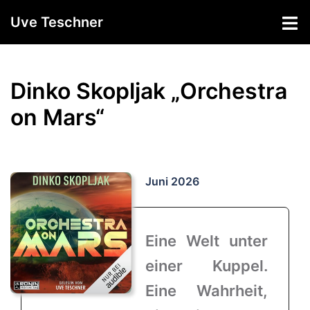
Zum
Uve Teschner
Inhalt
springen
Dinko Skopljak „Orchestra
on Mars“
Juni 2026
Eine Welt unter
einer Kuppel.
Eine Wahrheit,