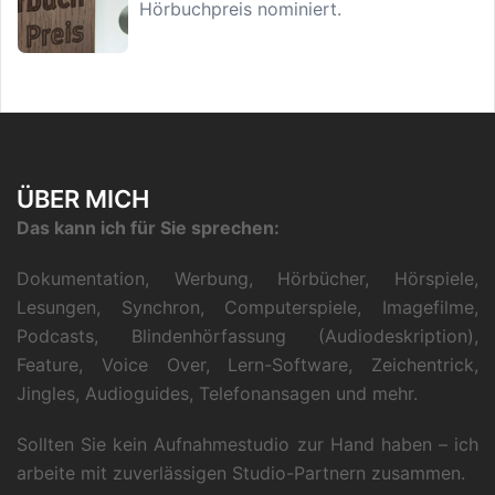
Hörbuchpreis nominiert.
ÜBER MICH
Das kann ich für Sie sprechen:
Dokumentation, Werbung, Hörbücher, Hörspiele,
Lesungen, Synchron, Computerspiele, Imagefilme,
Podcasts, Blindenhörfassung (Audiodeskription),
Feature, Voice Over, Lern-Software, Zeichentrick,
Jingles, Audioguides, Telefonansagen und mehr.
Sollten Sie kein Aufnahmestudio zur Hand haben – ich
arbeite mit zuverlässigen Studio-Partnern zusammen.