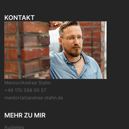
KONTAKT
Mentor/Andrea Stahn
+49 170 588 00 57
mentor(at)andrea-stahn.de
MEHR ZU MIR
Audielles