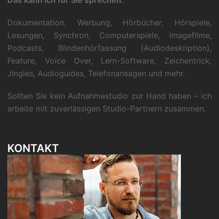
Dokumentation, Werbung, Hörbücher, Hörspiele,
Lesungen, Synchron, Computerspiele, Imagefilme,
Podcasts, Blindenhörfassung (Audiodeskription),
Feature, Voice Over, Lern-Software, Zeichentrick,
Jingles, Audioguides, Telefonansagen und mehr.
Sollten Sie kein Aufnahmestudio zur Hand haben – ich
arbeite mit zuverlässigen Studio-Partnern zusammen.
KONTAKT