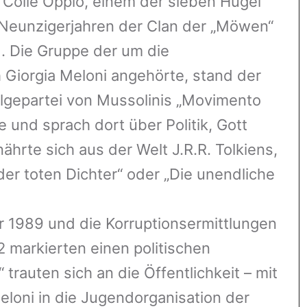
m Colle Oppio, einem der sieben Hügel
 Neunzigerjahren der Clan der „Möwen“
h). Die Gruppe der um die
 Giorgia Meloni angehörte, stand der
lgepartei von Mussolinis „Movimento
he und sprach dort über Politik, Gott
nährte sich aus der Welt J.R.R. Tolkiens,
der toten Dichter“ oder „Die unendliche
er 1989 und die Korruptionsermittlungen
92 markierten einen politischen
rauten sich an die Öffentlichkeit – mit
Meloni in die Jugendorganisation der