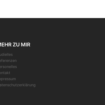
EHR ZU MIR
udielles
eferenzen
ersonelles
ontakt
mpressum
atenschutzerklärung