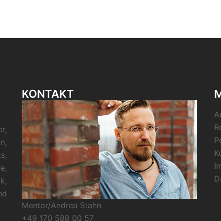
KONTAKT
M
A
R
r,
P
n,
K
s,
I
e,
D
k,
nd
Mentor/Andrea Stahn
+49 170 588 00 57