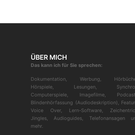
ÜBER MICH
Das kann ich für Sie sprechen:
Dokumentation, Werbung, Hörbüche
Hörspiele, Lesungen, Synchro
Computerspiele, Imagefilme, Podcast
Blindenhörfassung (Audiodeskription), Featur
Voice Over, Lern-Software, Zeichentric
Jingles, Audioguides, Telefonansagen u
mehr.