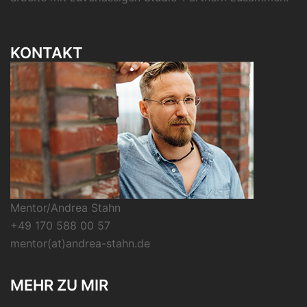
KONTAKT
Mentor/Andrea Stahn
+49 170 588 00 57
mentor(at)andrea-stahn.de
MEHR ZU MIR