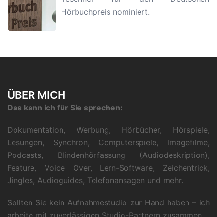
Hörbuchpreis nominiert.
ÜBER MICH
Das kann ich für Sie sprechen:
Dokumentation, Werbung, Hörbücher, Hörspiele,
Lesungen, Synchron, Computerspiele, Imagefilme,
Podcasts, Blindenhörfassung (Audiodeskription),
Feature, Voice Over, Lern-Software, Zeichentrick,
Jingles, Audioguides, Telefonansagen und mehr.
Sollten Sie kein Aufnahmestudio zur Hand haben – ich
arbeite mit zuverlässigen Studio-Partnern zusammen.