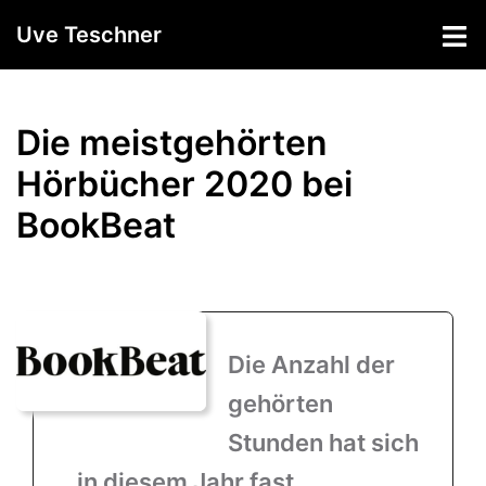
Zum
Uve Teschner
Inhalt
springen
Die meistgehörten
Hörbücher 2020 bei
BookBeat
Die Anzahl der
gehörten
Stunden hat sich
in diesem Jahr fast