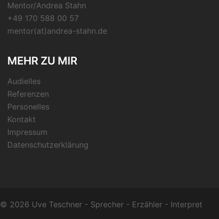
Mentor/Andrea Stahn
+49 170 588 00 57
mentor(at)andrea-stahn.de
MEHR ZU MIR
Audielles
Referenzen
Personelles
Kontakt
Impressum
Datenschutzerklärung
© 2026
Uve Teschner - Sprecher - Erzähler - Interpret