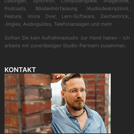
Lesungen, Synchron, Computerspiele, Imagefilme,
Podcasts, Blindenhörfassung (Audiodeskription),
Feature, Voice Over, Lern-Software, Zeichentrick,
Jingles, Audioguides, Telefonansagen und mehr.
Sollten Sie kein Aufnahmestudio zur Hand haben – ich
arbeite mit zuverlässigen Studio-Partnern zusammen.
KONTAKT