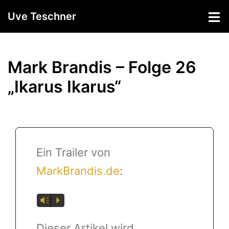
Zum
Uve Teschner
Inhalt
springen
Mark Brandis – Folge 26
„Ikarus Ikarus“
Ein Trailer von
MarkBrandis.de
:
Vm
P
Dieser Artikel wird